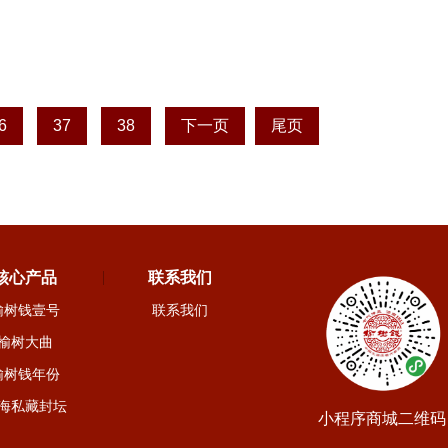
6
37
38
下一页
尾页
核心产品
联系我们
榆树钱壹号
联系我们
榆树大曲
榆树钱年份
海私藏封坛
小程序商城二维码