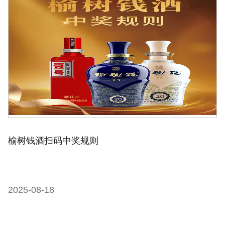
榆树钱酒扫码中奖规则
2025-08-18