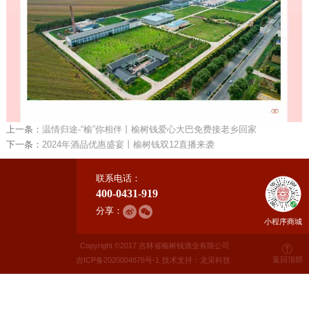
上一条：
温情归途-“榆”你相伴丨榆树钱爱心大巴免费接老乡回家
下一条：
2024年酒品优惠盛宴丨榆树钱双12直播来袭
联系电话：
400-0431-919
分享：
小程序商城
Copyright ©2017 吉林省榆树钱酒业有限公司
返回顶部
吉ICP备2020004876号-1
技术支持：龙采科技